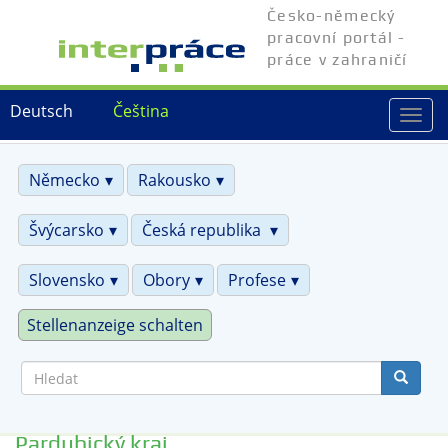
Přejít
Česko-německý
k
pracovní portál -
hlavnímu
práce v zahraničí
obsahu
Deutsch
Čeština
Togg
navi
Německo
Rakousko
Švýcarsko
Česká republika
Slovensko
Obory
Profese
Stellenanzeige schalten
Hledat
Pardubický kraj